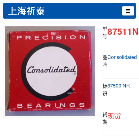
87511
型
号
:
Consolidated
品
牌
:
87500 NR
标
识
:
货
现货
期
: