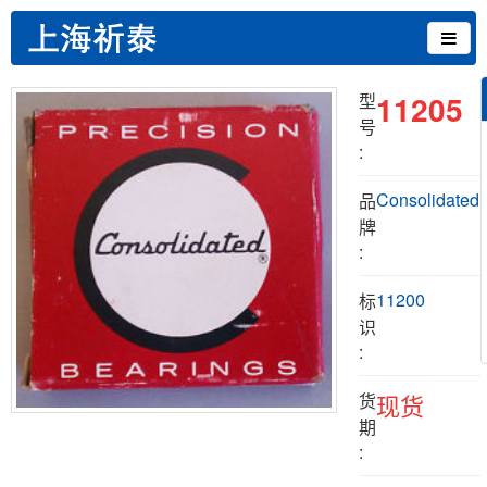
11205
型
号
:
Consolidated
品
牌
:
11200
标
识
:
货
现货
期
: