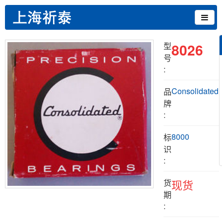
8026
型
号
:
Consolidated
品
牌
:
8000
标
识
:
货
现货
期
: