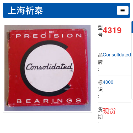
4319
型
号
:
Consolidated
品
牌
:
4300
标
识
:
货
现货
期
: