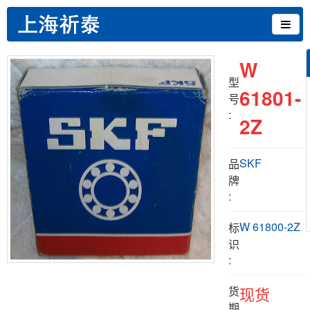
W
型
61801-
号
:
2Z
SKF
品
牌
:
W 61800-2Z
标
识
:
货
现货
期