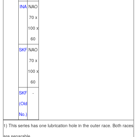
INA
NAO
70 x
100 x
60
SKF
NAO
70 x
100 x
60
SKF
-
(Old
No.)
1) This series has one lubrication hole in the outer race. Both races
are separable.