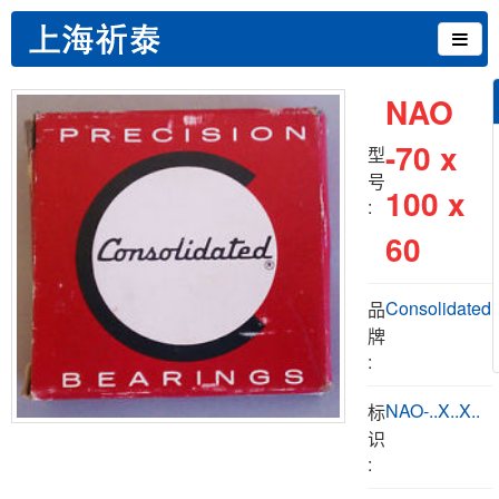
NAO
-70 x
型
号
100 x
:
60
Consolidated
品
牌
:
NAO-..X..X..
标
识
: