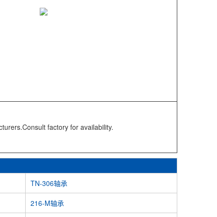
rers.Consult factory for availability.
TN-306轴承
216-M轴承