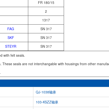
FR 180/15
2
1317
FAG
SN 317
SKF
SN 317
STEYR
SN 317
 with felt seals.
s. These seals are not interchangable with housings from other manufactu
.
QJ-1038轴承
103-KSZZ轴承