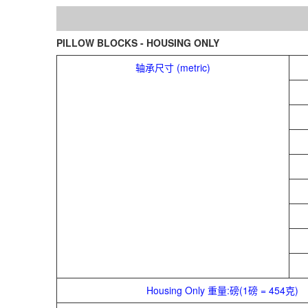
PILLOW BLOCKS - HOUSING ONLY
轴承尺寸 (metric)
Housing Only 重量:磅(1磅 = 454克)