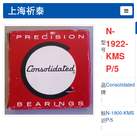
N-
1922-
型
号
KMS
:
P/5
Consolidated
品
牌
:
N-1900-KMS
标
P/5
识
: