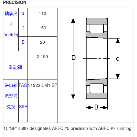
PRECISION
轴承尺
d
110
寸
D
150
(metric)
B
20
2.190
重量:磅
进口轴
FAG
N1922K.M1.SP
承型号
兑换
SKF
-
1) "SP" suffix designates ABEC #5 precision with ABEC #7 running