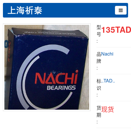
135TAD
型
号
:
Nachi
品
牌
:
..TAD..
标
识
:
货
现货
期
: