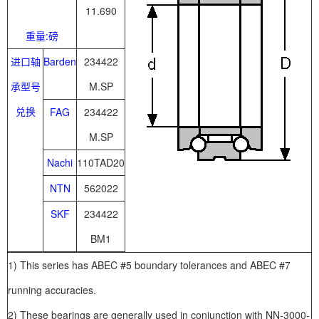
11.690
重量:磅
进口轴
Barden
234422
承型号
M.SP
兑换
FAG
234422
M.SP
Nachi
110TAD20
NTN
562022
SKF
234422
BM1
1) This series has ABEC #5 boundary tolerances and ABEC #7
running accuracies.
2) These bearings are generally used in conjunction with NN-3000-