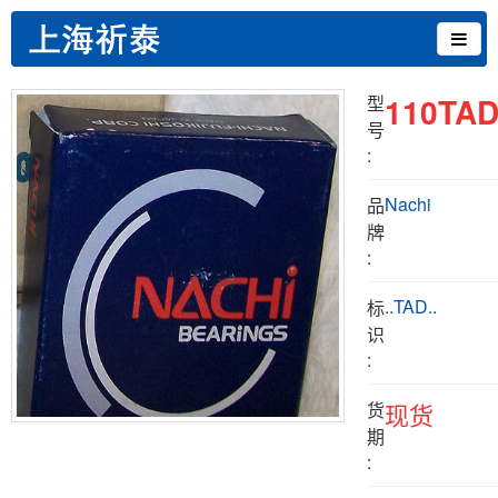
110TAD
型
号
:
Nachi
品
牌
:
..TAD..
标
识
:
货
现货
期
: