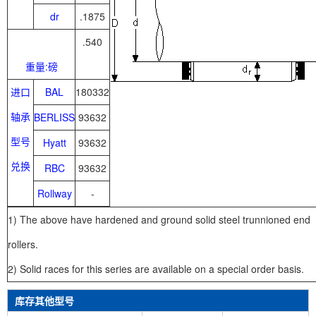
dr
.1875
.540
重量:磅
进口
BAL
180332
轴承
BERLISS
93632
型号
Hyatt
93632
兑换
RBC
93632
Rollway
-
1) The above have hardened and ground solid steel trunnioned end
rollers.
2) Solid races for this series are available on a special order basis.
库存其他型号