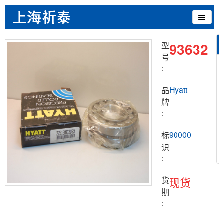
93632
型
号
:
Hyatt
品
牌
:
90000
标
识
:
货
现货
期
: