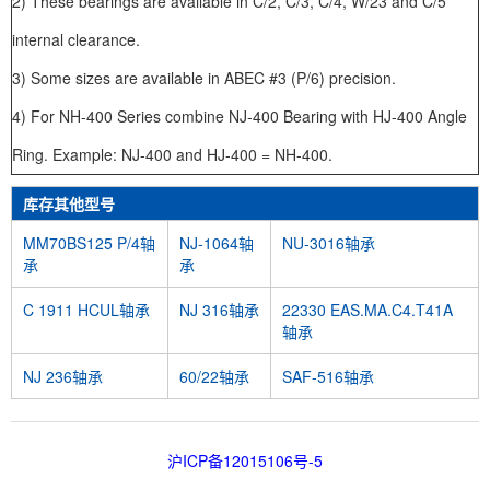
2) These bearings are available in C/2, C/3, C/4, W/23 and C/5
internal clearance.
3) Some sizes are available in ABEC #3 (P/6) precision.
4) For NH-400 Series combine NJ-400 Bearing with HJ-400 Angle
Ring. Example: NJ-400 and HJ-400 = NH-400.
库存其他型号
MM70BS125 P/4轴
NJ-1064轴
NU-3016轴承
承
承
C 1911 HCUL轴承
NJ 316轴承
22330 EAS.MA.C4.T41A
轴承
NJ 236轴承
60/22轴承
SAF-516轴承
沪ICP备12015106号-5