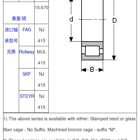
15.670
重量:磅
进口轴
FAG
NJ
承型号
415
兑换
Rollway
MUL
415
SKF
NJ
415
STEYR
NJ
415
1) The above series is available with either: Stamped steel or glass
fiber cage - No Suffix. Machined bronze cage - suffix "M".