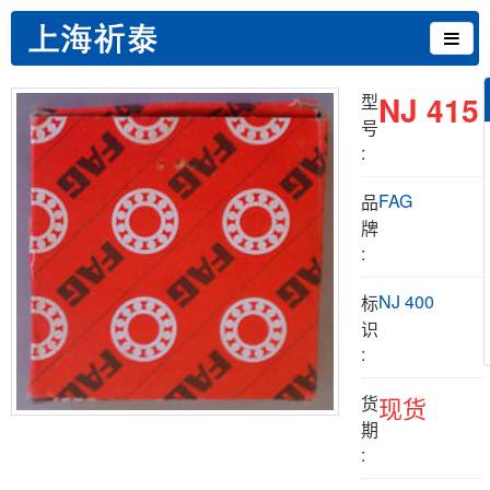
NJ 415
型
号
:
FAG
品
牌
:
NJ 400
标
识
:
货
现货
期
: