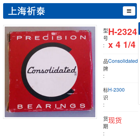
H-2324
型
号
x 4 1/4
:
Consolidated
品
牌
:
H-2300
标
识
:
货
现货
期
: