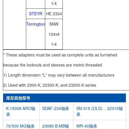
1/4
STEYR
HE 2324
Torrington
SNW
124x4
1/4
* These adapters must be used as complete units as furnished
because the locknuts and sleeves are metric threaded
1) Length dimension "L" may vary between all manufacturers
2) Used with 2300-K, 22300-K, and 23200-K series
库存其他型号
K-15008 ARO轴
SDAF-234轴承
SN-315 (OLD) .. 22315轴
承
承
70/500 MG轴承
23080 B.MB轴
WR-40轴承